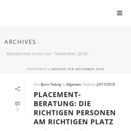
ARCHIVES
Monatliches Archiv für: "November, 2018"
STARTSEITE
»
ARCHIVE FÜR NOVEMBER 2018
Von
Björn Tiebing
In
Allgemein
Verfasst
29/11/2018
PLACEMENT-
BERATUNG: DIE
0
RICHTIGEN PERSONEN
AM RICHTIGEN PLATZ